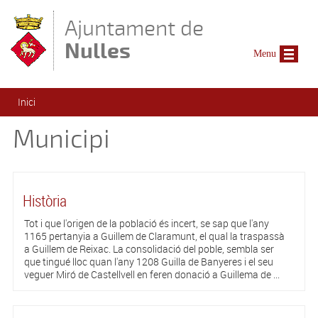
Vés al contingut
Ajuntament de
Nulles
Menu
Esteu aquí
Inici
Municipi
Història
Tot i que l'origen de la població és incert, se sap que l'any
1165 pertanyia a Guillem de Claramunt, el qual la traspassà
a Guillem de Reixac. La consolidació del poble, sembla ser
que tingué lloc quan l'any 1208 Guilla de Banyeres i el seu
veguer Miró de Castellvell en feren donació a Guillema de ...