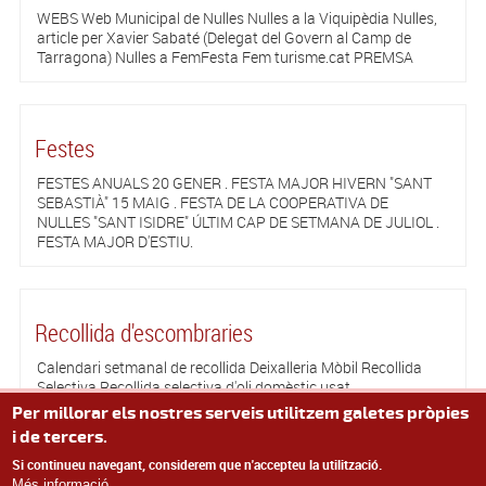
WEBS Web Municipal de Nulles Nulles a la Viquipèdia Nulles,
article per Xavier Sabaté (Delegat del Govern al Camp de
Tarragona) Nulles a FemFesta Fem turisme.cat PREMSA
Festes
FESTES ANUALS 20 GENER . FESTA MAJOR HIVERN "SANT
SEBASTIÀ" 15 MAIG . FESTA DE LA COOPERATIVA DE
NULLES "SANT ISIDRE" ÚLTIM CAP DE SETMANA DE JULIOL .
FESTA MAJOR D'ESTIU.
Recollida d'escombraries
Calendari setmanal de recollida Deixalleria Mòbil Recollida
Selectiva Recollida selectiva d'oli domèstic usat
Per millorar els nostres serveis utilitzem galetes pròpies
i de tercers.
Pàgines
1
2
3
SEGÜENT ›
últim »
Si continueu navegant, considerem que n'accepteu la utilització.
Més informació