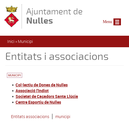
Vés al contingut
Ajuntament de
Nulles
Menu
Esteu aquí
Inici
»
Municipi
Entitats i associacions
MUNICIPI
Col·lectiu de Dones de Nulles
Associació l'Indiot
Societat de Caçadors Santa Llúcia
Centre Esportiu de Nulles
Entitats associacions
municipi