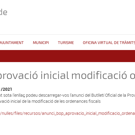
de
AJUNTAMENT
MUNICIPI
TURISME
OFICINA VIRTUAL DE TRÀMIT
rovació inicial modificació
1/2021
nt sota l'enllaç podeu descarregar-vos l'anunci del Butlletí Oficial de la P
ovació inicial de la modificació de les ordenances fiscals
s/nulles/files/recursos/anunci_bop_aprovacio_inicial_modificacio_orden