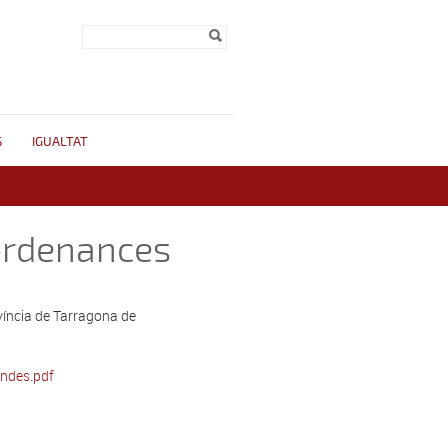
Formulari de
Cerca
cerca
S
IGUALTAT
 ordenances
rovíncia de Tarragona de
andes.pdf