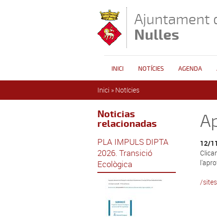
Vés al contingut
Ajuntament 
Nulles
INICI
NOTÍCIES
AGENDA
Esteu aquí
Inici
»
Notícies
Noticias
Ap
relacionadas
PLA IMPULS DIPTA
12/1
2026. Transició
Clica
l'apr
Ecològica
/site