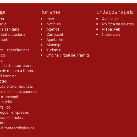
ipi
Turisme
Enllaços ràpids
ria
Inici
Avís legal
ació
Notícies
Política de galetes
is sanitaris
Agenda
Mapa web
etat ciutadana
Carrousel
Índex web
sports
Ajuntament
a
Municipi
ats i associacions
Turisme
ços
Oficina virtual de Tràmits
es
lida d'escombraries
 de millora a l'entorn
ici escolar
ctes
cació dels resultats
isis de les piscines de
at municipal
s nuclis
ts i oci
rços i empreses
mació pràctica
ntut
ió meteorològica de