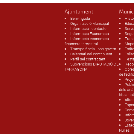
Ajuntament
Munic
Benvinguda
Histò
Organització Municipal
Educ
Informació i contacte
Serve
Informació Econòmica
Segur
Informació econòmica
Tran
financera trimestral
Map
Transparència i bon govern
Entit
Calendari del contribuent
Enlla
Perfil del contractant
Fest
Subvencions DIPUTACIÓ DE
Recol
TARRAGONA
Obres
de l'edif
Proje
Publi
dels anàl
titularit
Altre
Espor
Come
Infor
Jove
Estac
Nulles