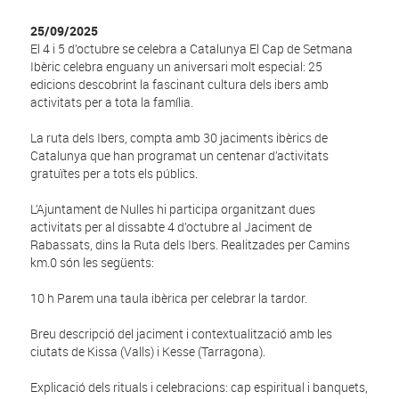
25/09/2025
El 4 i 5 d’octubre se celebra a Catalunya El Cap de Setmana
Ibèric celebra enguany un aniversari molt especial: 25
edicions descobrint la fascinant cultura dels ibers amb
activitats per a tota la família.
La ruta dels Ibers, compta amb 30 jaciments ibèrics de
Catalunya que han programat un centenar d’activitats
gratuïtes per a tots els públics.
L’Ajuntament de Nulles hi participa organitzant dues
activitats per al dissabte 4 d’octubre al Jaciment de
Rabassats, dins la Ruta dels Ibers. Realitzades per Camins
km.0 són les següents:
10 h Parem una taula ibèrica per celebrar la tardor.
Breu descripció del jaciment i contextualització amb les
ciutats de Kissa (Valls) i Kesse (Tarragona).
Explicació dels rituals i celebracions: cap espiritual i banquets,